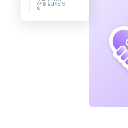
을 극대화할
CS를 실천하는 방
수 있다.
법
2.신규 고객
✔️ ‘문의 응
을 유치하거
대’가 아니라
나, 리텐션을
‘소통의 기
높일 수 있
회’로 생각하
다.
기
3.제품 및 서
✔️ 즉각적으
비스를 성장
로 소통하기
시킬 수 있다
✔️ 고객의 관
점에서 바라
보기
✔️ 피드백을
적극적으로
수용하기