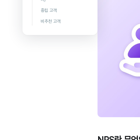
🟢후기를 요
중립 고객
청하세요
🟢 피드백 루
비추천 고객
🟢멤버십 프
프를 만드세
로그램에 대
요
🟢 후속 액션
해 안내하세
을 위한 최적
요
🔴 중립과 불
의 타이밍을
만족을 동일
찾아내세요
🔴 너무 구매
시하지 마세
를 강요하지
요
🟢 명확한 액
마세요
션 플랜을 준
비해두세요
🔴메세지 템
플릿 사용은
🔴 비추천 고
피하세요
객에게 너무
과하게 집중
하지 마세요
🔴 아예 무시
하지는 마세
요
NPS란 무