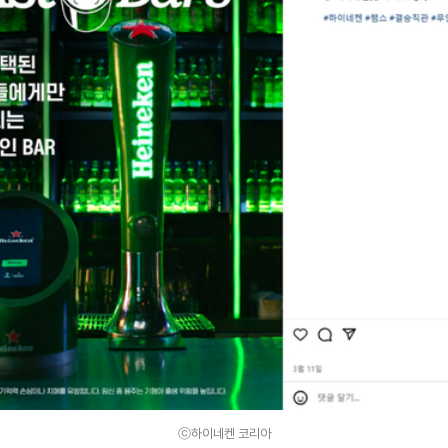
ⓒ하이네켄 코리아