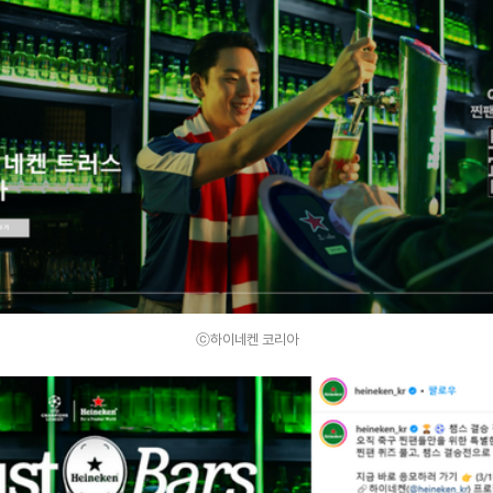
ⓒ하이네켄 코리아