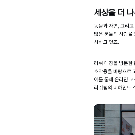
실제 구매로
“많은 분들이
도 이어졌습
러쉬의 환경
세상을 더 
니다.”
관과 네이키
드의 메시지
에 공감해 주
동물과 자연, 그리고
셨습니다”
많은 분들의 사랑을 
사하고 있죠.
러쉬 매장을 방문한 
호작용을 바탕으로 고
어를 통해 온라인 고
러쉬팀의 비하인드 