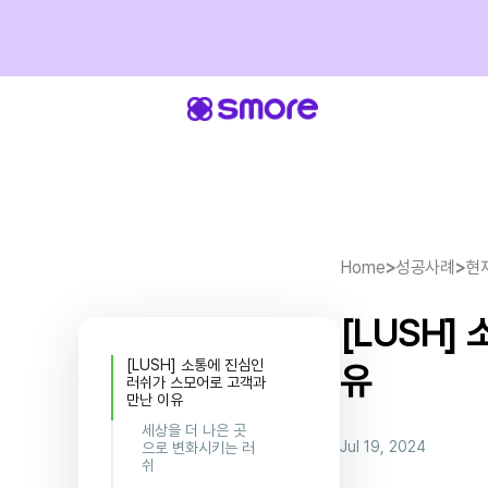
Home
>
성공사례
>
현
[LUSH]
[LUSH] 소통에 진심인
유
러쉬가 스모어로 고객과
만난 이유
세상을 더 나은 곳
Jul 19, 2024
으로 변화시키는 러
쉬