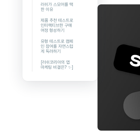
러쉬가 스모어를 택
한 이유
“쉬운 사용성
제품 추천 테스트로
과 무한한 활
인터랙티브한 구매
용성이 강점
여정 형성하기
이었어요”
“온라인에서
유형 테스트로 캠페
“콘텐츠를 통
도 고객과 직
인 참여를 자연스럽
해 고객분들
원이 직접 대
게 독려하기
과 꾸준히 만
화하는 듯한
나기 위해 연
느낌을 선사
“많은 분들이
[러쉬코리아의 앱
간 플랜을 선
하고 싶었어
부담 없이 즐
마케팅 비결은? ✨]
택했어요”
요”
겁게 캠페인
에 참여하길
“자신에게 꼭
바랐습니다”
맞는 제품을
찾아가는 과
“콘텐츠를 플
정이 힐링 되
레이하는 유
고, 즐겁다고
저가 세상을
느끼길 바랐
변화시키는
어요”
일에 동참하
고 있다는 느
“제품 추천에
낌을 받게 하
대한 고객들
고 싶었어요
의 만족도가
”
매우 컸고,