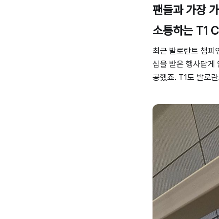
팬들과 가장 
소통하는 T1 
최근 발로란트 챔피
심을 받은 행사답게
공했죠. T1도 발로