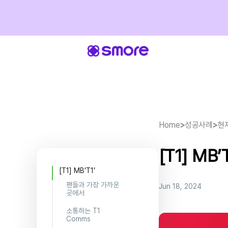
Home
>
성공사례
>
현
[T1] MB’T
[T1] MB’T1’
팬들과 가장 가까운
Jun 18, 2024
곳에서
소통하는 T1
Comms