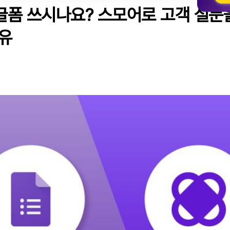
글폼 쓰시나요? 스모어로 고객 설문
답률 유도
한 문제 디자인
이유
피케이션 디테일
 색상 변경
페이지 디자인
 약관 및 법률
데이터 관리