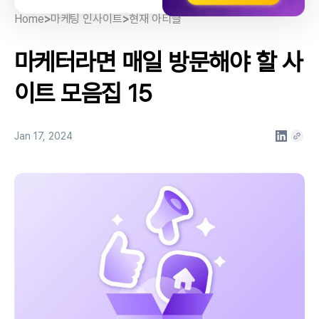
5.생각노트 블로그
11. 나스 미디어
13.왓애즈
15.카피가 강한 세상에
Home
>
마케팅 인사이트
>
현재 아티클
6.콘텐타 매거진
14.Ads of world
마케터라면 매일 방문해야 할 사
7.스모어
이트 모음집 15
Jan 17, 2024